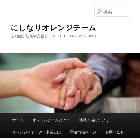
検
索
にしなりオレンジチーム
認知症初期集中支援チーム（TEL：06-6651-6000）
メ
ホーム
オレンジチームとは？
地域の場について
メ
イ
ン
オレンジサポーター事業とは
関連情報ページ
お問い合せ
イ
メ