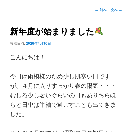
ニ
ン
ュ
投
←
前へ
次へ
→
ー
稿
コ
ナ
ビ
新年度が始まりました
ン
ゲ
ー
投稿日時:
2026年4月30日
テ
シ
ョ
こんにちは！
ン
ン
ツ
今日は雨模様のため少し肌寒い日です
へ
が、４月に入りすっかり春の陽気・・・
むしろ少し暑いぐらいの日もありちらほ
移
らと日中は半袖で過ごすことも出てきま
動
した。