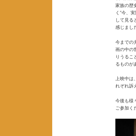
家族の歴
く”今、
して見る
感じまし
今までの
画の中の
りうるこ
るものが
上映中は
れぞれ訴
今後も様
ご参加く