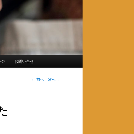
ージ
お問い合せ
投
←
前へ
次へ
→
稿
ナ
ビ
た
ゲ
ー
シ
ョ