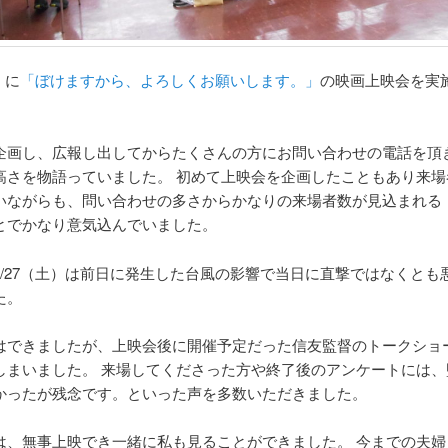
）に
「ぼけますから、よろしくお願いします。」
の映画上映会を実
企画し、広報し出してからたくさんの方にお問い合わせの電話を頂
高さを物語っていました。 初めて上映会を企画したこともあり来場
いながらも、問い合わせの多さからかなりの来場者数が見込まれる
とでかなり意気込んでいました。
7/27（土）は前日に発生した台風の影響で当日に直撃ではなくとも
た。
はできましたが、上映会後に開催予定だった信友監督のトークショ
しまいました。 来場してくださった方や終了後のアンケートには、
かったが残念です。といった声を多数いただきました。
は、無事上映でき一緒に私も見ることができました。 今までの夫婦