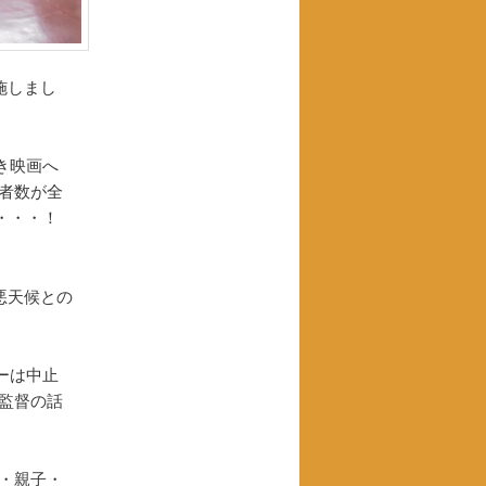
施しまし
き映画へ
者数が全
・・・！
悪天候との
ーは中止
監督の話
・親子・