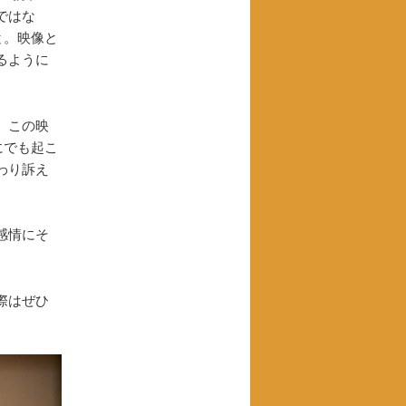
ではな
と。映像と
るように
、この映
にでも起こ
わり訴え
感情にそ
際はぜひ