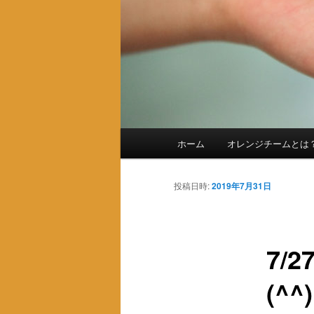
メ
ホーム
オレンジチームとは
メ
イ
ン
イ
メ
投稿日時:
2019年7月31日
ニ
ン
ュ
ー
7/
コ
(^^)
ン