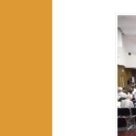
テ
ン
ツ
へ
移
動