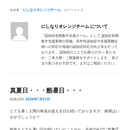
ニ
ン
コ
ュ
にしなりオレンジチーム
投稿者「
」のアーカイブ
ー
コ
ン
にしなりオレンジチーム について
ン
テ
『認知症初期集中支援チーム』として 認知症初期
集中支援業務の実施、若年性認知症や支援困難症
テ
ン
例への対応や地域の認知症対応力向上等を行って
おります。 認知症のことでお困りの方へ 私たち
ン
ツ
が、ご本人様・ご家族様をサポートします。 皆さ
まの気づきが大切です。まずはご相談ください。
ツ
へ
へ
移
真夏日・・・酷暑日・・・
移
動
投稿日時:
2026年7月31日
動
とても暑く人間の体温を超える日が続いておりますが、体調はい
かがでしょうか？
昨年もとても暑い日が続いていたことから、今年の4/17に気象庁