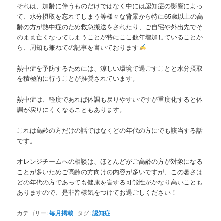
それは、加齢に伴うものだけではなく中には認知症の影響によっ
て、水分摂取を忘れてしまう等様々な背景から特に65歳以上の高
齢の方が熱中症のため救急搬送をされたり、ご自宅や外出先でそ
のまま亡くなってしまうことが特にここ数年増加していることか
ら、周知も兼ねての記事を書いております
熱中症を予防するためには、涼しい環境で過ごすことと水分摂取
を積極的に行うことが推奨されています。
熱中症は、軽度であれば体調も戻りやすいですが重度化すると体
調が戻りにくくなることもあります。
これは高齢の方だけの話ではなくどの年代の方にでも該当する話
です。
オレンジチームへの相談は、ほとんどがご高齢の方が対象になる
ことが多いためご高齢の方向けの内容が多いですが、この暑さは
どの年代の方であっても健康を害する可能性がかなり高いことも
ありますので、是非皆様気をつけてお過ごしください！
カテゴリー:
毎月掲載
|
タグ:
認知症