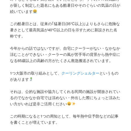
が新しく制定した題名にもある酷暑日やそのぐらいの気温の日が
続いています
この酷暑日とは、従来の｢猛暑日(35℃以上)｣よりもさらに危険な
暑さとして最高気温が40℃以上の日を示すために新設された名
称です。
今年からの話ではないですが、自宅にクーラーがない・なかなか
涼むことができない・クーラーの風が苦手等の背景から熱中症に
なる65歳以上の高齢の方がたくさん救急搬送されています。
1つ大阪市の取り組みとして、
クーリングシェルター
というもの
があります
それは、公的な施設や協力してくれる民間の施設が開放されてい
るのでなかなか自宅では涼めない・外出した際にちょっと涼みた
い方がいれば是非ご活用ください
この時期になると1つの周知として、毎年熱中症予防などの記事
を書くことが増えています。