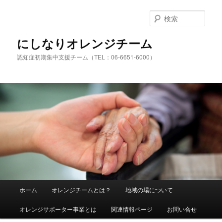
検
索
にしなりオレンジチーム
認知症初期集中支援チーム（TEL：06-6651-6000）
メ
ホーム
オレンジチームとは？
地域の場について
メ
サ
イ
ン
オレンジサポーター事業とは
関連情報ページ
お問い合せ
イ
ブ
メ