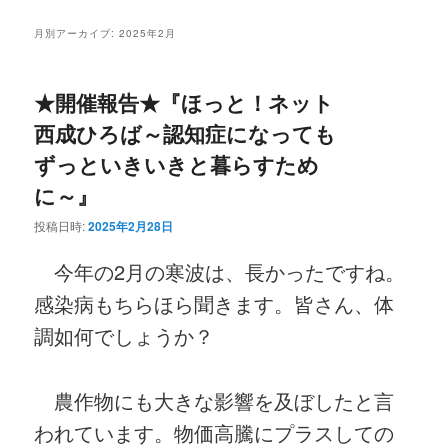
ニ
ン
コ
ュ
月別アーカイブ:
2025年2月
ー
コ
ン
★開催報告★『ほっと！ネット
ン
テ
西成ひろば～認知症になっても
テ
ン
ずっといきいきと暮らすため
に～』
ン
ツ
投稿日時:
2025年2月28日
ツ
へ
今年の2月の寒波は、長かったですね。
へ
移
感染病もちらほら聞きます。皆さん、体
移
動
調如何でしょうか？
動
農作物にも大きな影響を及ぼしたと言
われています。物価高騰にプラスしての