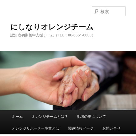
検
索
にしなりオレンジチーム
認知症初期集中支援チーム（TEL：06-6651-6000）
メ
ホーム
オレンジチームとは？
地域の場について
メ
サ
イ
ン
オレンジサポーター事業とは
関連情報ページ
お問い合せ
イ
ブ
メ