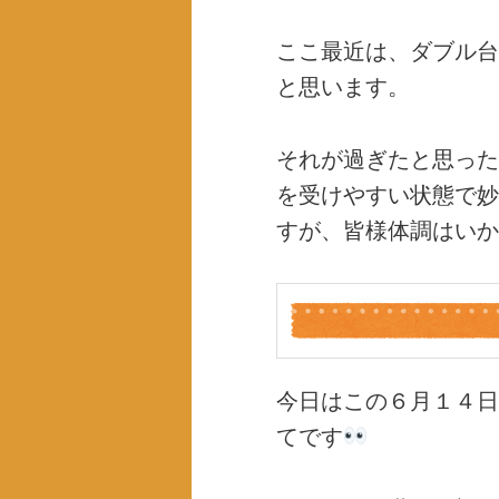
テ
ン
ここ最近は、ダブル台
ン
ツ
と思います。
ツ
へ
それが過ぎたと思った
へ
移
を受けやすい状態で妙
移
動
すが、皆様体調はいか
動
今日はこの６月１４日
てです