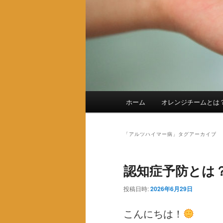
メ
ホーム
オレンジチームとは
メ
サ
イ
ン
イ
ブ
メ
「
アルツハイマー病
」タグアーカイブ
ニ
ン
コ
ュ
認知症予防とは
ー
コ
ン
投稿日時:
2026年6月29日
ン
テ
こんにちは！