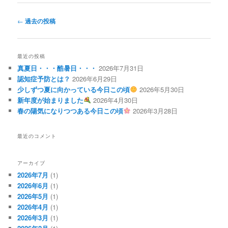
投
←
過去の投稿
稿
ナ
ビ
最近の投稿
ゲ
真夏日・・・酷暑日・・・
2026年7月31日
ー
認知症予防とは？
2026年6月29日
シ
少しずつ夏に向かっている今日この頃
2026年5月30日
ョ
新年度が始まりました
2026年4月30日
ン
春の陽気になりつつある今日この頃
2026年3月28日
最近のコメント
アーカイブ
2026年7月
(1)
2026年6月
(1)
2026年5月
(1)
2026年4月
(1)
2026年3月
(1)