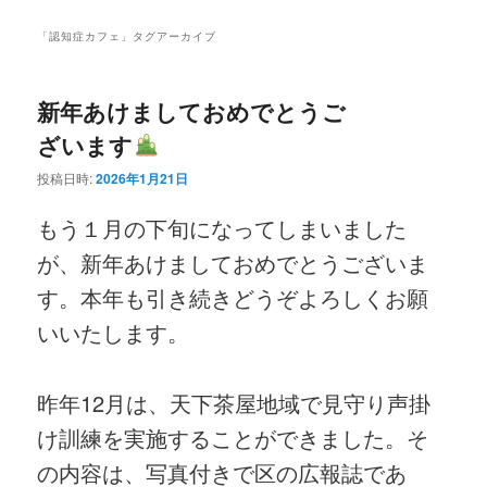
ニ
ン
コ
ュ
「
認知症カフェ
」タグアーカイブ
ー
コ
ン
新年あけましておめでとうご
ン
テ
ざいます
テ
ン
投稿日時:
2026年1月21日
ン
ツ
もう１月の下旬になってしまいました
が、新年あけましておめでとうございま
ツ
へ
す。本年も引き続きどうぞよろしくお願
へ
移
いいたします。
移
動
昨年12月は、天下茶屋地域で見守り声掛
動
け訓練を実施することができました。そ
の内容は、写真付きで区の広報誌であ