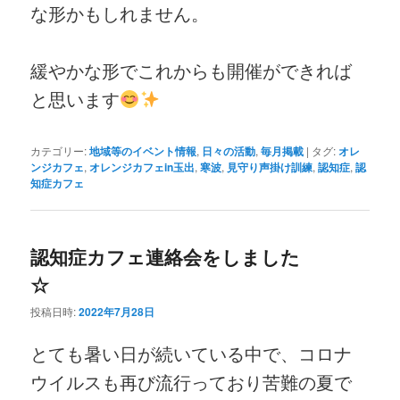
な形かもしれません。
緩やかな形でこれからも開催ができれば
と思います
カテゴリー:
地域等のイベント情報
,
日々の活動
,
毎月掲載
|
タグ:
オレ
ンジカフェ
,
オレンジカフェin玉出
,
寒波
,
見守り声掛け訓練
,
認知症
,
認
知症カフェ
認知症カフェ連絡会をしました
☆
投稿日時:
2022年7月28日
とても暑い日が続いている中で、コロナ
ウイルスも再び流行っており苦難の夏で