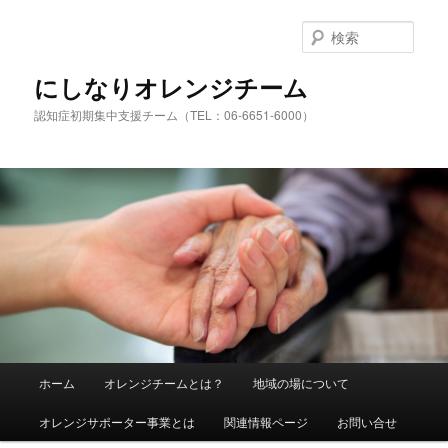
検
索
にしなりオレンジチーム
認知症初期集中支援チーム（TEL：06-6651-6000）
メ
ホーム
オレンジチームとは？
地域の場について
メ
サ
イ
ン
オレンジサポーター事業とは
関連情報ページ
お問い合せ
イ
ブ
メ