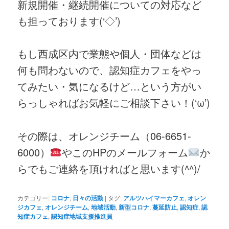
新規開催・継続開催についての対応など
も担っております(‘◇’)ゞ
もし西成区内で業態や個人・団体などは
何も問わないので、認知症カフェをやっ
てみたい・気になるけど…という方がい
らっしゃればお気軽にご相談下さい！(‘ω’)
その際は、オレンジチーム（06-6651-
6000）
やこのHPのメールフォーム
か
らでもご連絡を頂ければと思います(^^)/
カテゴリー:
コロナ
,
日々の活動
|
タグ:
アルツハイマーカフェ
,
オレン
ジカフェ
,
オレンジチーム
,
地域活動
,
新型コロナ
,
蔓延防止
,
認知症
,
認
知症カフェ
,
認知症地域支援推進員