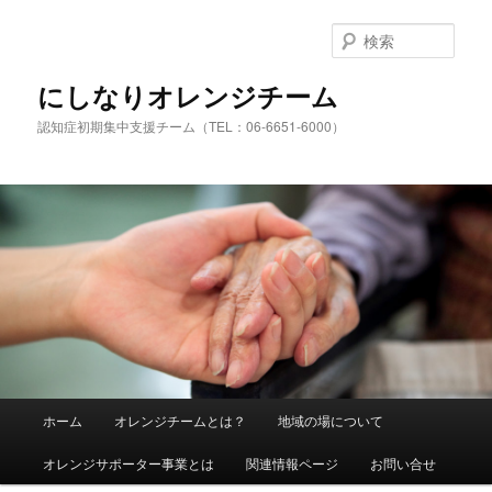
検
索
にしなりオレンジチーム
認知症初期集中支援チーム（TEL：06-6651-6000）
メ
ホーム
オレンジチームとは？
地域の場について
メ
イ
ン
オレンジサポーター事業とは
関連情報ページ
お問い合せ
イ
メ