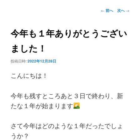
ニ
ン
ュ
投
←
前へ
次へ
→
ー
稿
コ
ナ
ビ
今年も１年ありがとうござい
ン
ゲ
ー
ました！
テ
シ
ョ
ン
投稿日時:
2022年12月28日
ン
こんにちは！
ツ
へ
今年も残すところあと３日で終わり、新
移
たな１年が始まります
動
さて今年はどのような１年だったでしょ
うか？