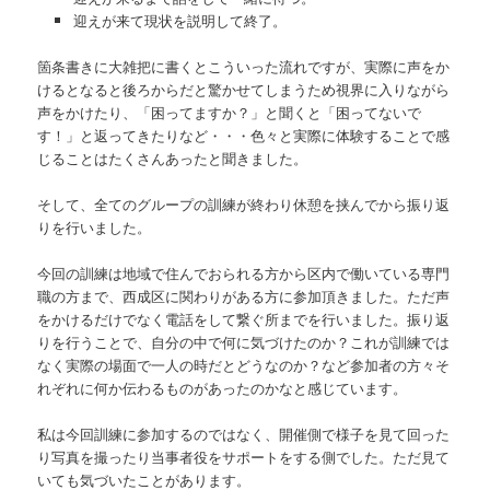
迎えが来て現状を説明して終了。
箇条書きに大雑把に書くとこういった流れですが、実際に声をか
けるとなると後ろからだと驚かせてしまうため視界に入りながら
声をかけたり、「困ってますか？」と聞くと「困ってないで
す！」と返ってきたりなど・・・色々と実際に体験することで感
じることはたくさんあったと聞きました。
そして、全てのグループの訓練が終わり休憩を挟んでから振り返
りを行いました。
今回の訓練は地域で住んでおられる方から区内で働いている専門
職の方まで、西成区に関わりがある方に参加頂きました。ただ声
をかけるだけでなく電話をして繋ぐ所までを行いました。振り返
りを行うことで、自分の中で何に気づけたのか？これが訓練では
なく実際の場面で一人の時だとどうなのか？など参加者の方々そ
れぞれに何か伝わるものがあったのかなと感じています。
私は今回訓練に参加するのではなく、開催側で様子を見て回った
り写真を撮ったり当事者役をサポートをする側でした。ただ見て
いても気づいたことがあります。