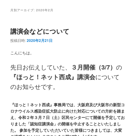
ニ
ン
コ
ュ
月別アーカイブ:
2020年2月
ー
コ
ン
講演会などについて
ン
テ
投稿日時:
2020年2月21日
テ
ン
こんにちは。
ン
ツ
先日お伝えしていた、
３月開催（3/7）
の
ツ
へ
『ほっと！ネット西成』講演会
について
のお知らせです。
へ
移
移
動
『ほっと！ネット西成』事務局では、大阪府及び大阪市の新型コ
ロナウイルス感染症拡大防止に向けた対応についての方針を踏ま
動
え、令和２年３月７日（土）区民センターにて開催を予定してお
りました「認知症講演会」の開催を中止することといたしまし
た。 参加を予定していただいていた皆様につきましては、大変