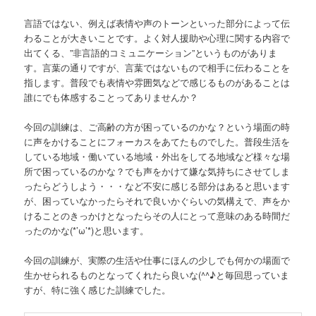
言語ではない、例えば表情や声のトーンといった部分によって伝
わることが大きいことです。よく対人援助や心理に関する内容で
出てくる、”非言語的コミュニケーション”というものがありま
す。言葉の通りですが、言葉ではないもので相手に伝わることを
指します。普段でも表情や雰囲気などで感じるものがあることは
誰にでも体感することってありませんか？
今回の訓練は、ご高齢の方が困っているのかな？という場面の時
に声をかけることにフォーカスをあてたものでした。普段生活を
している地域・働いている地域・外出をしてる地域など様々な場
所で困っているのかな？でも声をかけて嫌な気持ちにさせてしま
ったらどうしよう・・・など不安に感じる部分はあると思います
が、困っていなかったらそれで良いかぐらいの気構えで、声をか
けることのきっかけとなったらその人にとって意味のある時間だ
ったのかな(*’ω’*)と思います。
今回の訓練が、実際の生活や仕事にほんの少しでも何かの場面で
生かせられるものとなってくれたら良いな(^^♪と毎回思っていま
すが、特に強く感じた訓練でした。