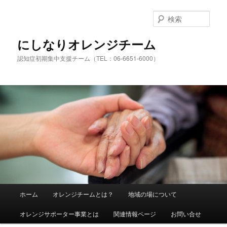
検
索
にしなりオレンジチーム
認知症初期集中支援チーム（TEL：06-6651-6000）
メ
ホーム
オレンジチームとは？
地域の場について
メ
サ
イ
ン
オレンジサポーター事業とは
関連情報ページ
お問い合せ
イ
ブ
メ