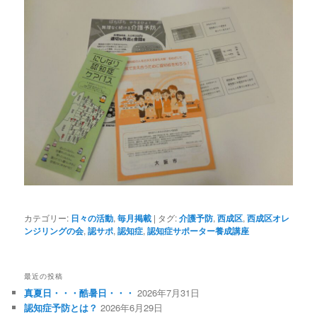
カテゴリー:
日々の活動
,
毎月掲載
|
タグ:
介護予防
,
西成区
,
西成区オレ
ンジリングの会
,
認サポ
,
認知症
,
認知症サポーター養成講座
最近の投稿
真夏日・・・酷暑日・・・
2026年7月31日
認知症予防とは？
2026年6月29日