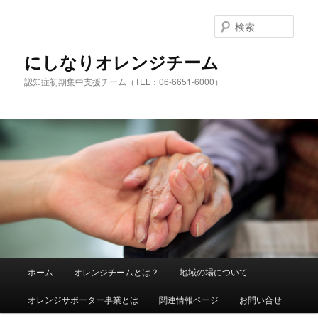
検
索
にしなりオレンジチーム
認知症初期集中支援チーム（TEL：06-6651-6000）
メ
ホーム
オレンジチームとは？
地域の場について
メ
サ
イ
ン
オレンジサポーター事業とは
関連情報ページ
お問い合せ
イ
ブ
メ