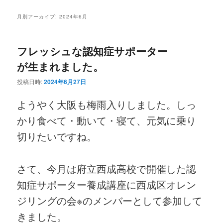
ニ
ン
コ
ュ
月別アーカイブ:
2024年6月
ー
コ
ン
フレッシュな認知症サポーター
ン
テ
が生まれました。
テ
ン
投稿日時:
2024年6月27日
ン
ツ
ようやく大阪も梅雨入りしました。しっ
かり食べて・動いて・寝て、元気に乗り
ツ
へ
切りたいですね。
へ
移
移
動
さて、今月は府立西成高校で開催した認
知症サポーター養成講座に西成区オレン
動
ジリングの会※のメンバーとして参加して
きました。