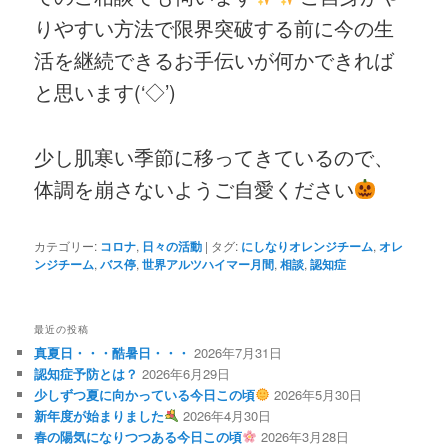
りやすい方法で限界突破する前に今の生
活を継続できるお手伝いが何かできれば
と思います(‘◇’)ゞ
少し肌寒い季節に移ってきているので、
体調を崩さないようご自愛ください
カテゴリー:
コロナ
,
日々の活動
|
タグ:
にしなりオレンジチーム
,
オレ
ンジチーム
,
バス停
,
世界アルツハイマー月間
,
相談
,
認知症
最近の投稿
真夏日・・・酷暑日・・・
2026年7月31日
認知症予防とは？
2026年6月29日
少しずつ夏に向かっている今日この頃
2026年5月30日
新年度が始まりました
2026年4月30日
春の陽気になりつつある今日この頃
2026年3月28日