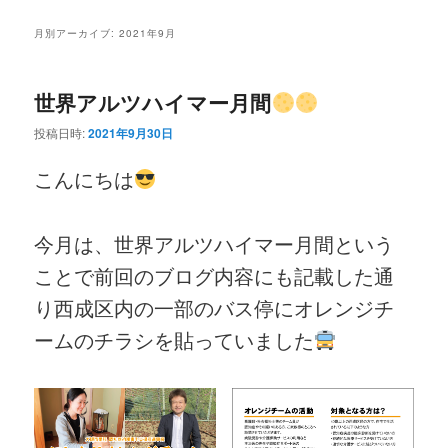
ニ
ン
コ
ュ
月別アーカイブ:
2021年9月
ー
コ
ン
世界アルツハイマー月間
ン
テ
投稿日時:
2021年9月30日
テ
ン
こんにちは
ン
ツ
ツ
へ
今月は、世界アルツハイマー月間という
ことで前回のブログ内容にも記載した通
へ
移
り西成区内の一部のバス停にオレンジチ
移
動
ームのチラシを貼っていました
動