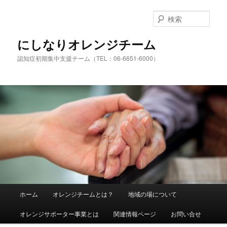
検
索
にしなりオレンジチーム
認知症初期集中支援チーム（TEL：06-6651-6000）
メ
ホーム
オレンジチームとは？
地域の場について
メ
サ
イ
ン
オレンジサポーター事業とは
関連情報ページ
お問い合せ
イ
ブ
メ