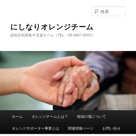
検
索
にしなりオレンジチーム
認知症初期集中支援チーム（TEL：06-6651-6000）
メ
ホーム
オレンジチームとは？
地域の場について
メ
サ
イ
ン
オレンジサポーター事業とは
関連情報ページ
お問い合せ
イ
ブ
メ