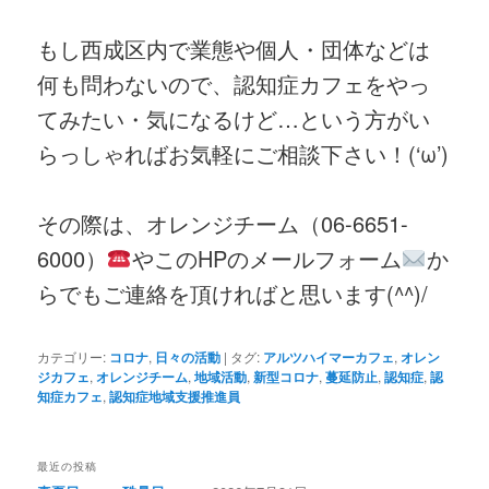
もし西成区内で業態や個人・団体などは
何も問わないので、認知症カフェをやっ
てみたい・気になるけど…という方がい
らっしゃればお気軽にご相談下さい！(‘ω’)
その際は、オレンジチーム（06-6651-
6000）
やこのHPのメールフォーム
か
らでもご連絡を頂ければと思います(^^)/
カテゴリー:
コロナ
,
日々の活動
|
タグ:
アルツハイマーカフェ
,
オレン
ジカフェ
,
オレンジチーム
,
地域活動
,
新型コロナ
,
蔓延防止
,
認知症
,
認
知症カフェ
,
認知症地域支援推進員
最近の投稿