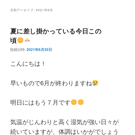
ニ
ン
コ
ュ
月別アーカイブ:
2021年6月
ー
コ
ン
夏に差し掛かっている今日この
ン
テ
頃
テ
ン
投稿日時:
2021年6月30日
ン
ツ
こんにちは！
ツ
へ
早いもので6月が終わりますね
へ
移
移
動
明日にはもう７月です
動
気温がじんわりと高く湿気が強い日々が
続いていますが、体調はいかがでしょう