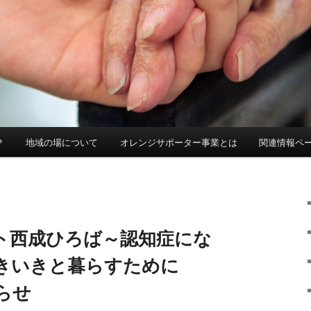
？
地域の場について
オレンジサポーター事業とは
関連情報ペ
ト西成ひろば～認知症にな
きいきと暮らすために
らせ