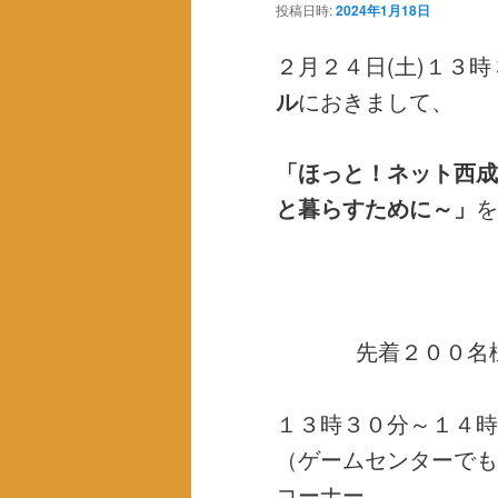
テ
ン
投稿日時:
2024年1月18日
ン
ツ
２月２４日(土)１３
ル
におきまして、
ツ
へ
「ほっと！ネット西成
へ
移
と暮らすために～」
を
移
動
動
先着２００名
１３時３０分～１４時
（ゲームセンターでも
コーナー。