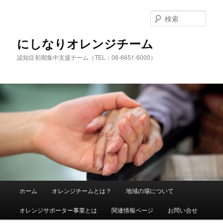
検
索
にしなりオレンジチーム
認知症初期集中支援チーム（TEL：06-6651-6000）
メ
ホーム
オレンジチームとは？
地域の場について
メ
サ
イ
ン
オレンジサポーター事業とは
関連情報ページ
お問い合せ
イ
ブ
メ