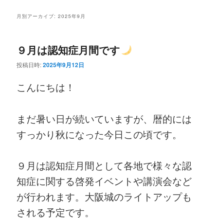
ニ
ン
コ
ュ
月別アーカイブ:
2025年9月
ー
コ
ン
９月は認知症月間です
ン
テ
投稿日時:
2025年9月12日
テ
ン
こんにちは！
ン
ツ
ツ
へ
まだ暑い日が続いていますが、暦的には
すっかり秋になった今日この頃です。
へ
移
移
動
９月は認知症月間として各地で様々な認
動
知症に関する啓発イベントや講演会など
が行われます。大阪城のライトアップも
される予定です。