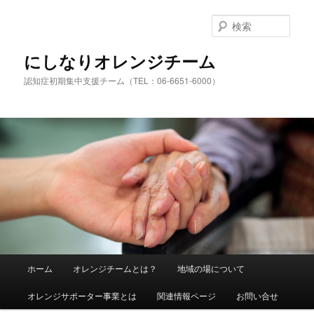
検
索
にしなりオレンジチーム
認知症初期集中支援チーム（TEL：06-6651-6000）
メ
ホーム
オレンジチームとは？
地域の場について
メ
サ
イ
ン
オレンジサポーター事業とは
関連情報ページ
お問い合せ
イ
ブ
メ