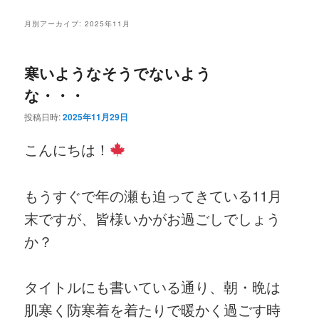
ニ
ン
コ
ュ
月別アーカイブ:
2025年11月
ー
コ
ン
寒いようなそうでないよう
ン
テ
な・・・
テ
ン
投稿日時:
2025年11月29日
ン
ツ
こんにちは！
ツ
へ
もうすぐで年の瀬も迫ってきている11月
へ
移
末ですが、皆様いかがお過ごしでしょう
移
動
か？
動
タイトルにも書いている通り、朝・晩は
肌寒く防寒着を着たりで暖かく過ごす時