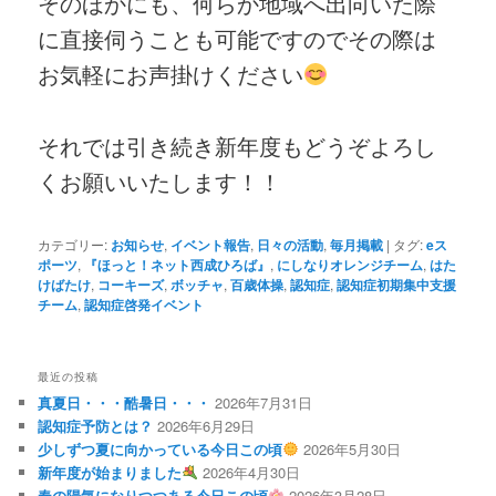
そのほかにも、何らか地域へ出向いた際
に直接伺うことも可能ですのでその際は
お気軽にお声掛けください
それでは引き続き新年度もどうぞよろし
くお願いいたします！！
カテゴリー:
お知らせ
,
イベント報告
,
日々の活動
,
毎月掲載
|
タグ:
eス
ポーツ
,
『ほっと！ネット西成ひろば』
,
にしなりオレンジチーム
,
はた
けばたけ
,
コーキーズ
,
ボッチャ
,
百歳体操
,
認知症
,
認知症初期集中支援
チーム
,
認知症啓発イベント
最近の投稿
真夏日・・・酷暑日・・・
2026年7月31日
認知症予防とは？
2026年6月29日
少しずつ夏に向かっている今日この頃
2026年5月30日
新年度が始まりました
2026年4月30日
春の陽気になりつつある今日この頃
2026年3月28日