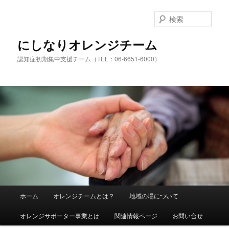
検
索
にしなりオレンジチーム
認知症初期集中支援チーム（TEL：06-6651-6000）
メ
ホーム
オレンジチームとは？
地域の場について
メ
サ
イ
ン
オレンジサポーター事業とは
関連情報ページ
お問い合せ
イ
ブ
メ