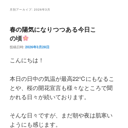
ニ
ン
コ
ュ
月別アーカイブ:
2026年3月
ー
コ
ン
春の陽気になりつつある今日こ
ン
テ
の頃
テ
ン
投稿日時:
2026年3月28日
ン
ツ
こんにちは！
ツ
へ
本日の日中の気温が最高22℃にもなるこ
へ
移
とや、桜の開花宣言も様々なところで聞
移
動
かれる日々が続いております。
動
そんな日々ですが、まだ朝や夜は肌寒い
ようにも感じます。