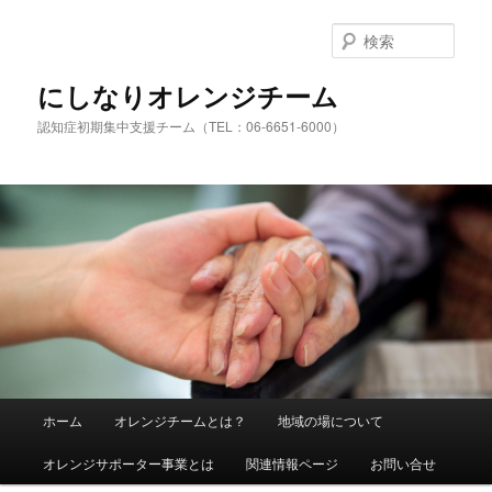
検
索
にしなりオレンジチーム
認知症初期集中支援チーム（TEL：06-6651-6000）
メ
ホーム
オレンジチームとは？
地域の場について
メ
サ
イ
ン
オレンジサポーター事業とは
関連情報ページ
お問い合せ
イ
ブ
メ