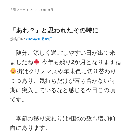
ニ
ン
コ
ュ
月別アーカイブ:
2025年10月
ー
コ
ン
「あれ？」と思われたその時に
ン
テ
投稿日時:
2025年10月31日
テ
ン
随分、涼しく過ごしやすい日が出て来
ン
ツ
ましたね
今年も残り2か月となりますね
ツ
へ
街はクリスマスや年末色に切り替わり
つつあり、気持ちだけが落ち着かない時
へ
移
期に突入しているなと感じる今日この頃
移
動
です。
動
季節の移り変わりは相談の数も増加傾
向にあります。