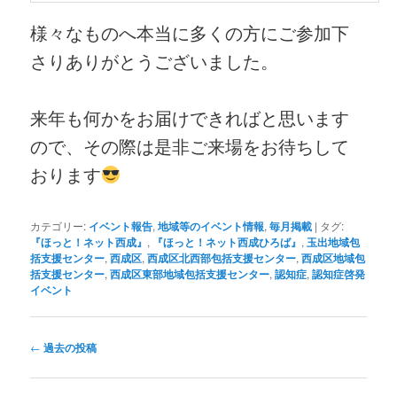
様々なものへ本当に多くの方にご参加下
さりありがとうございました。
来年も何かをお届けできればと思います
ので、その際は是非ご来場をお待ちして
おります
カテゴリー:
イベント報告
,
地域等のイベント情報
,
毎月掲載
|
タグ:
『ほっと！ネット西成』
,
『ほっと！ネット西成ひろば』
,
玉出地域包
括支援センター
,
西成区
,
西成区北西部包括支援センター
,
西成区地域包
括支援センター
,
西成区東部地域包括支援センター
,
認知症
,
認知症啓発
イベント
投
←
過去の投稿
稿
ナ