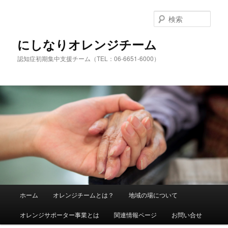
検
索
にしなりオレンジチーム
認知症初期集中支援チーム（TEL：06-6651-6000）
メ
ホーム
オレンジチームとは？
地域の場について
メ
サ
イ
ン
オレンジサポーター事業とは
関連情報ページ
お問い合せ
イ
ブ
メ