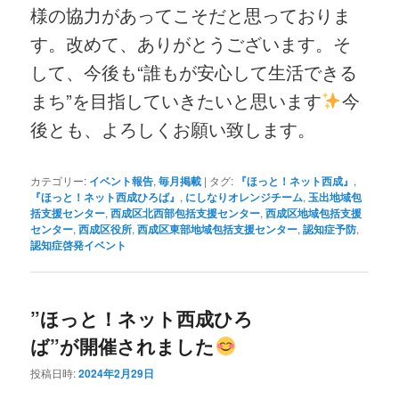
様の協力があってこそだと思っておりま
す。改めて、ありがとうございます。そ
して、今後も“誰もが安心して生活できる
まち”を目指していきたいと思います
今
後とも、よろしくお願い致します。
カテゴリー:
イベント報告
,
毎月掲載
|
タグ:
『ほっと！ネット西成』
,
『ほっと！ネット西成ひろば』
,
にしなりオレンジチーム
,
玉出地域包
括支援センター
,
西成区北西部包括支援センター
,
西成区地域包括支援
センター
,
西成区役所
,
西成区東部地域包括支援センター
,
認知症予防
,
認知症啓発イベント
”ほっと！ネット西成ひろ
ば”が開催されました
投稿日時:
2024年2月29日