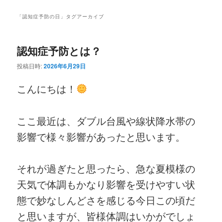
ニ
ン
コ
ュ
「
認知症予防の日
」タグアーカイブ
ー
コ
ン
認知症予防とは？
ン
テ
投稿日時:
2026年6月29日
テ
ン
こんにちは！
ン
ツ
ツ
へ
ここ最近は、ダブル台風や線状降水帯の
影響で様々影響があったと思います。
へ
移
移
動
それが過ぎたと思ったら、急な夏模様の
動
天気で体調もかなり影響を受けやすい状
態で妙なしんどさを感じる今日この頃だ
と思いますが、皆様体調はいかがでしょ