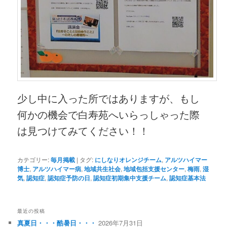
少し中に入った所ではありますが、もし
何かの機会で白寿苑へいらっしゃった際
は見つけてみてください！！
カテゴリー:
毎月掲載
|
タグ:
にしなりオレンジチーム
,
アルツハイマー
博士
,
アルツハイマー病
,
地域共生社会
,
地域包括支援センター
,
梅雨
,
湿
気
,
認知症
,
認知症予防の日
,
認知症初期集中支援チーム
,
認知症基本法
最近の投稿
真夏日・・・酷暑日・・・
2026年7月31日