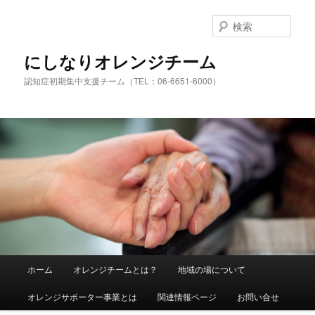
検
索
にしなりオレンジチーム
認知症初期集中支援チーム（TEL：06-6651-6000）
メ
ホーム
オレンジチームとは？
地域の場について
メ
サ
イ
ン
オレンジサポーター事業とは
関連情報ページ
お問い合せ
イ
ブ
メ